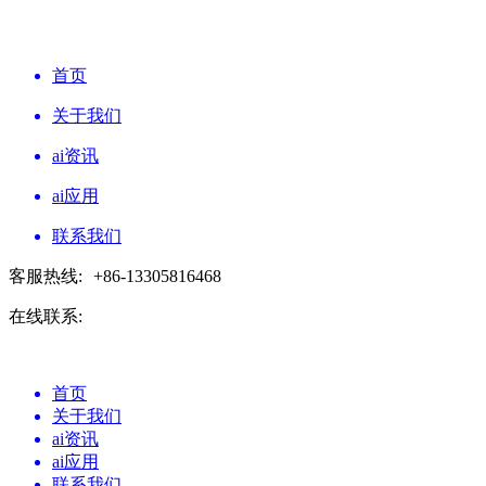
首页
关于我们
ai资讯
ai应用
联系我们
客服热线:
+86-13305816468
在线联系:
首页
关于我们
ai资讯
ai应用
联系我们