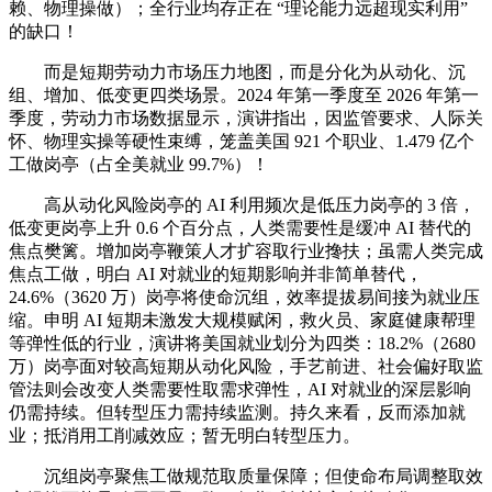
赖、物理操做）；全行业均存正在 “理论能力远超现实利用”
的缺口！
而是短期劳动力市场压力地图，而是分化为从动化、沉
组、增加、低变更四类场景。2024 年第一季度至 2026 年第一
季度，劳动力市场数据显示，演讲指出，因监管要求、人际关
怀、物理实操等硬性束缚，笼盖美国 921 个职业、1.479 亿个
工做岗亭（占全美就业 99.7%）！
高从动化风险岗亭的 AI 利用频次是低压力岗亭的 3 倍，
低变更岗亭上升 0.6 个百分点，人类需要性是缓冲 AI 替代的
焦点樊篱。增加岗亭鞭策人才扩容取行业搀扶；虽需人类完成
焦点工做，明白 AI 对就业的短期影响并非简单替代，
24.6%（3620 万）岗亭将使命沉组，效率提拔易间接为就业压
缩。申明 AI 短期未激发大规模赋闲，救火员、家庭健康帮理
等弹性低的行业，演讲将美国就业划分为四类：18.2%（2680
万）岗亭面对较高短期从动化风险，手艺前进、社会偏好取监
管法则会改变人类需要性取需求弹性，AI 对就业的深层影响
仍需持续。但转型压力需持续监测。持久来看，反而添加就
业；抵消用工削减效应；暂无明白转型压力。
沉组岗亭聚焦工做规范取质量保障；但使命布局调整取效