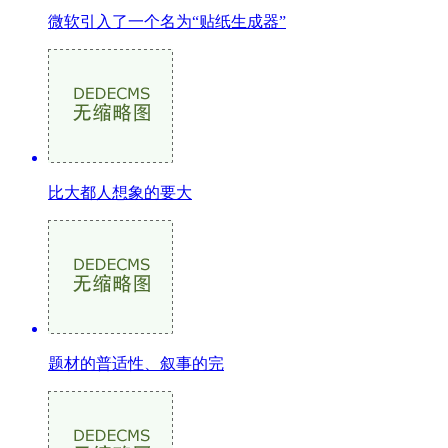
微软引入了一个名为“贴纸生成器”
比大都人想象的要大
题材的普适性、叙事的完