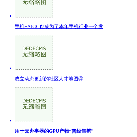
手机+AIGC也成为了本年手机行业一个发
成立动态更新的社区人才地图④
用于云办事器的GPU产物“曾经售罄”