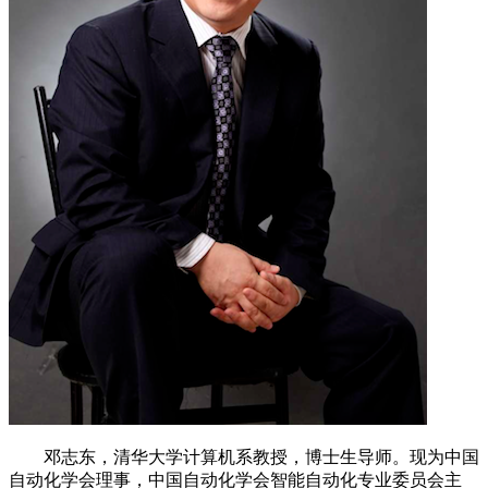
邓志东，清华大学计算机系教授，博士生导师。现为中国
自动化学会理事，中国自动化学会智能自动化专业委员会主