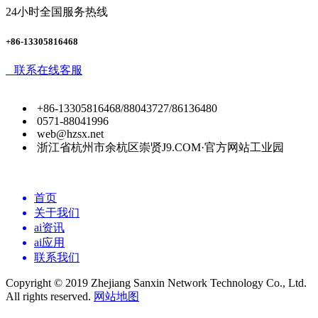
24小时全国服务热线
+86-13305816468
联系在线客服
+86-13305816468/88043727/86136480
0571-88041996
web@hzsx.net
浙江省杭州市余杭区崇贤J9.COM·官方网站工业园
首页
关于我们
ai资讯
ai应用
联系我们
Copyright © 2019 Zhejiang Sanxin Network Technology Co., Ltd.
All rights reserved.
网站地图