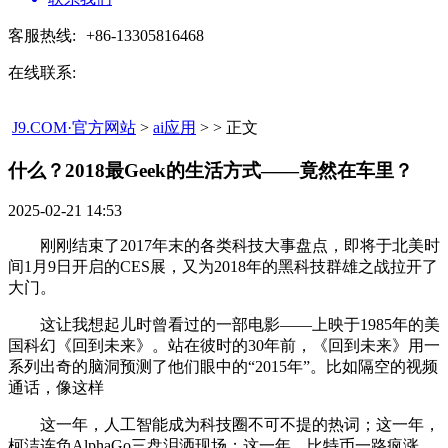
客服热线:
+86-13305816468
在线联系:
J9.COM·官方网站
>
ai应用
> > 正文
什么？2018最Geek的生活方式——竟然在车里？​
2025-02-21 14:53
刚刚结束了2017年末的各类科技大事盘点，即将于北美时
间1月9日开启的CES展，又为2018年的黑科技群雄之战拉开了
大门。
这让我想起儿时曾看过的一部电影——上映于1985年的美
国科幻《回到未来》。站在彼时的30年前，《回到未来》用一
系列出奇的脑洞预测了他们眼中的“2015年”。比如隔空的视频
通话，像这样
这一年，人工智能成为科技圈不可不提的热词；这一年，
柯洁连负AlphaGo三盘泪洒现场；这一年，比特币一路疯涨，